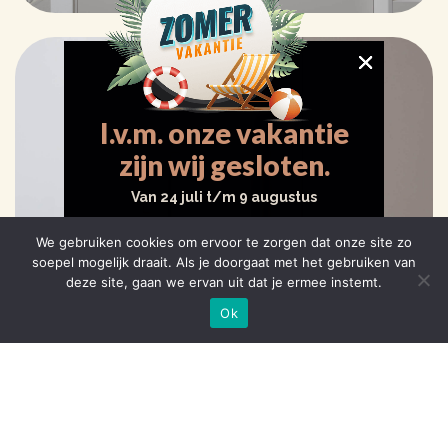
I.v.m. onze vakantie
zijn wij gesloten.
Van 24 juli t/m 9 augustus
We gebruiken cookies om ervoor te zorgen dat onze site zo
HEB JE VRAGEN?
soepel mogelijk draait. Als je doorgaat met het gebruiken van
deze site, gaan we ervan uit dat je ermee instemt.
Naar contact
Ok